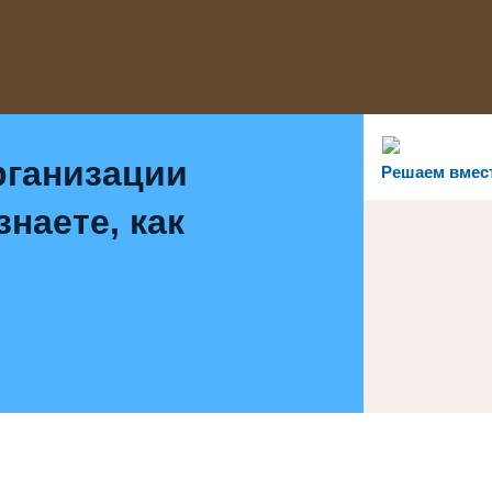
рганизации
Решаем вмес
наете, как