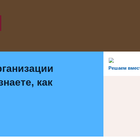
рганизации
Решаем вмес
наете, как