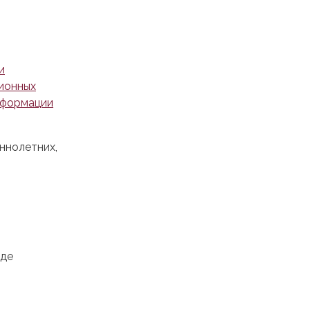
и
ионных
нформации
ннолетних,
еде