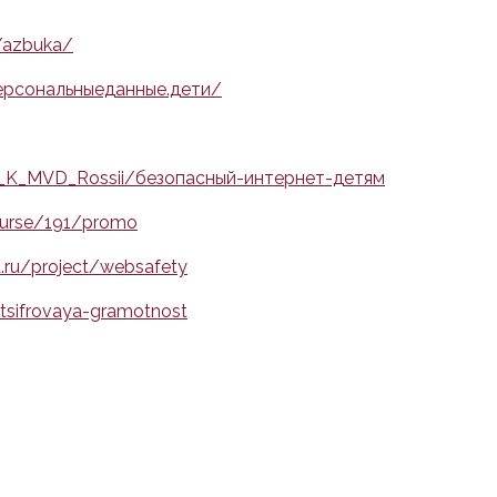
u/azbuka/
персональныеданные.дети/
nie_K_MVD_Rossii/безопасный-интернет-детям
course/191/promo
.ru/project/websafety
tsifrovaya-gramotnost