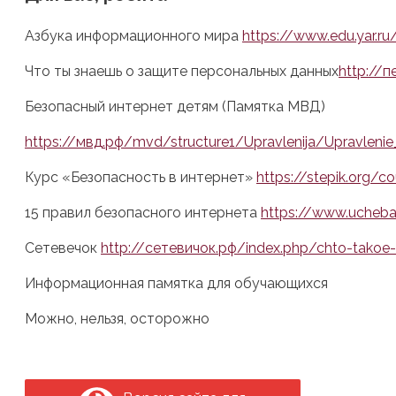
Азбука информационного мира
https://www.edu.yar.r
Что ты знаешь о защите персональных данных
http://
Безопасный интернет детям (Памятка МВД)
https://мвд.рф/mvd/structure1/Upravlenija/Upravle
Курс «Безопасность в интернет»
https://stepik.org/
15 правил безопасного интернета
https://www.ucheba
Сетевечок
http://сетевичок.рф/index.php/chto-takoe-
Информационная памятка для обучающихся
Можно, нельзя, осторожно