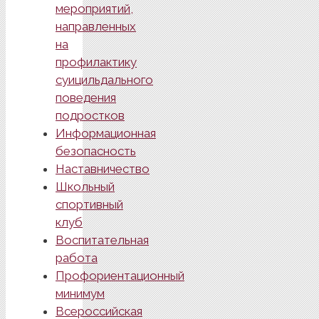
мероприятий,
направленных
на
профилактику
суицильдального
поведения
подростков
Информационная
безопасность
Наставничество
Школьный
спортивный
клуб
Воспитательная
работа
Профориентационный
минимум
Всероссийская