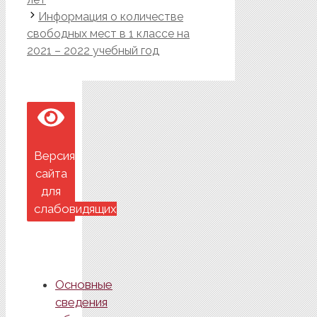
Информация о количестве
свободных мест в 1 классе на
2021 – 2022 учебный год
Версия
сайта
для
слабовидящих
Основные
сведения