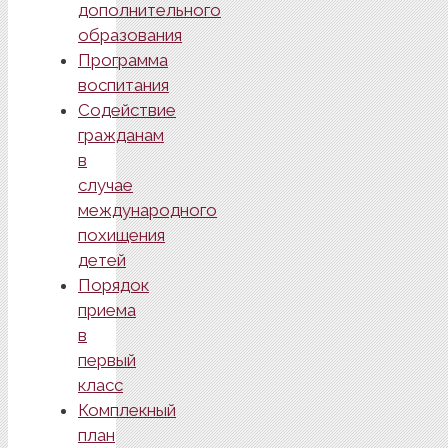
дополнительного
образования
Программа
воспитания
Содействие
гражданам
в
случае
международного
похищения
детей
Порядок
приема
в
первый
класс
Комплекный
план